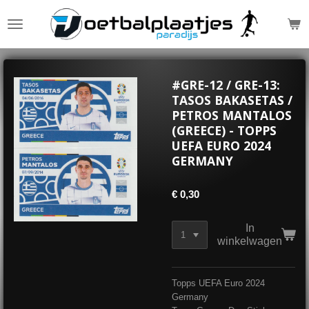
Ga
direct
naar
de
hoofdinhoud
#GRE-12 / GRE-13:
TASOS BAKASETAS /
PETROS MANTALOS
(GREECE) - TOPPS
UEFA EURO 2024
GERMANY
€ 0,30
In
winkelwagen
Topps UEFA Euro 2024
Germany