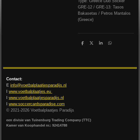
Type: Greece Duo Sticker
GRE-12 / GRE-13: Tasos
Bakasetas / Petros Mantalos
(Greece)
D
D
S
D
e
e
h
e
l
e
a
l
e
l
r
e
n
e
n
Contact:
E
info@voetbalplaatjesparadijs.nl
I
www.voetbalplaatjes.eu
I
www.voetbalplaatjesparadijs.nl
I
www.soccercardsparadise.com
© 2021-2026 Voetbalplaatjes Paradijs
een divisie van Tuinenburg Trading Company (TTC)
Kamer van Koophandel nr.: 92414788