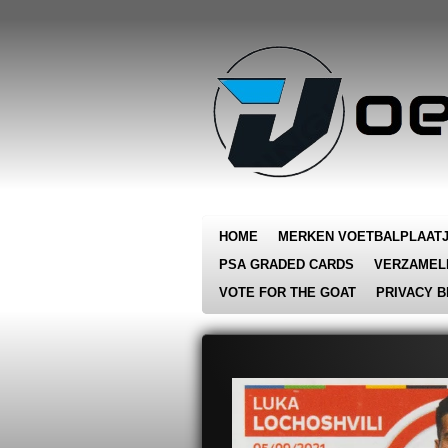
Ga
direct
naar
de
hoofdinhoud
HOME
MERKEN VOETBALPLAAT
PSA GRADED CARDS
VERZAMEL
VOTE FOR THE GOAT
PRIVACY B