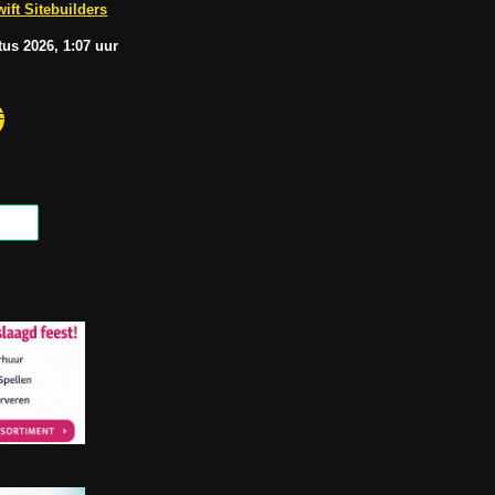
b
A
ift Sitebuilders
e
p
p
tus
2026, 1:07
uur
F