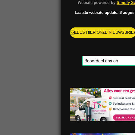
o
g
k
r
Website powered by
Simply Sw
o
r
e
k
a
s
Laatste website update: 8 augus
m
t
LEES HIER ONZE NIEUWSBRIE