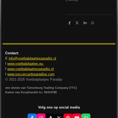
D
D
S
D
e
e
h
e
l
e
a
l
e
l
r
e
n
e
n
Contact:
E
info@voetbalplaatjesparadijs.nl
I
www.voetbalplaatjes.eu
I
www.voetbalplaatjesparadijs.nl
I
www.soccercardsparadise.com
© 2021-2026 Voetbalplaatjes Paradijs
een divisie van Tuinenburg Trading Company (TTC)
Kamer van Koophandel nr.: 92414788
Volg ons op social media