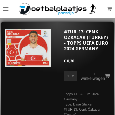
Ga
direct
naar
de
hoofdinhoud
#TUR-13: CENK
ÖZKACAR (TURKEY)
- TOPPS UEFA EURO
2024 GERMANY
€ 0,30
In
winkelwagen
Topps UEFA Euro 2024
Germany
Type: Base Sticker
#TUR-13: Cenk Özkacar
(Turkey)