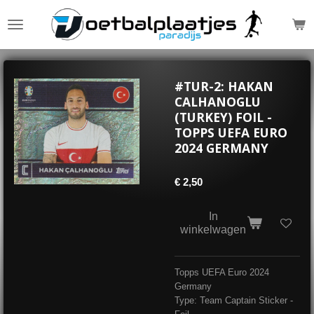
Ga
direct
naar
de
hoofdinhoud
#TUR-2: HAKAN
CALHANOGLU
(TURKEY) FOIL -
TOPPS UEFA EURO
2024 GERMANY
€ 2,50
In
winkelwagen
Topps UEFA Euro 2024
Germany
Type: Team Captain Sticker -