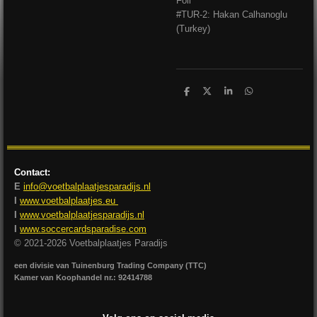
Foil
#TUR-2: Hakan Calhanoglu
(Turkey)
D
D
S
D
e
e
h
e
l
e
a
l
e
l
r
e
n
e
n
Contact:
E
info@voetbalplaatjesparadijs.nl
I
www.voetbalplaatjes.eu
I
www.voetbalplaatjesparadijs.nl
I
www.soccercardsparadise.com
© 2021-2026 Voetbalplaatjes Paradijs
een divisie van Tuinenburg Trading Company (TTC)
Kamer van Koophandel nr.: 92414788