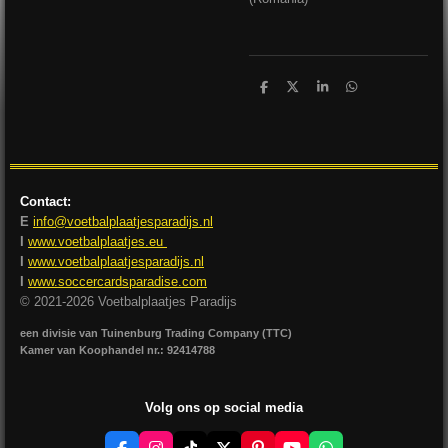
D
D
S
D
e
e
h
e
l
e
a
l
e
l
r
e
n
e
n
Contact:
E
info@voetbalplaatjesparadijs.nl
I
www.voetbalplaatjes.eu
I
www.voetbalplaatjesparadijs.nl
I
www.soccercardsparadise.com
© 2021-2026 Voetbalplaatjes Paradijs
een divisie van Tuinenburg Trading Company (TTC)
Kamer van Koophandel nr.: 92414788
Volg ons op social media