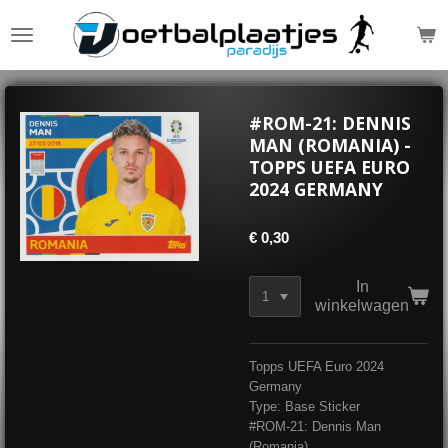
Ga
direct
naar
de
hoofdinhoud
#ROM-21: DENNIS
MAN (ROMANIA) -
TOPPS UEFA EURO
2024 GERMANY
€ 0,30
In
winkelwagen
Topps UEFA Euro 2024
Germany
Type: Base Sticker
#ROM-21: Dennis Man
(Romania)