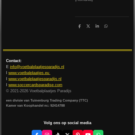
D
D
S
D
e
e
h
e
l
e
a
l
e
l
r
e
n
e
n
Contact:
E
info@voetbalplaatjesparadijs.nl
I
www.voetbalplaatjes.eu
I
www.voetbalplaatjesparadijs.nl
I
www.soccercardsparadise.com
© 2021-2026 Voetbalplaatjes Paradijs
een divisie van Tuinenburg Trading Company (TTC)
Kamer van Koophandel nr.: 92414788
Volg ons op social media