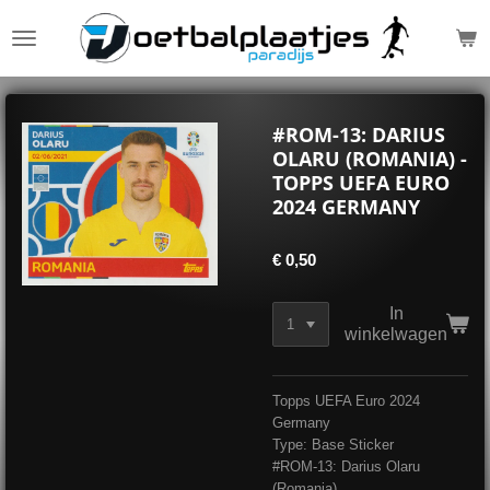
Ga
direct
naar
de
hoofdinhoud
#ROM-13: DARIUS
OLARU (ROMANIA) -
TOPPS UEFA EURO
2024 GERMANY
€ 0,50
In
winkelwagen
Topps UEFA Euro 2024
Germany
Type: Base Sticker
#ROM-13: Darius Olaru
(Romania)