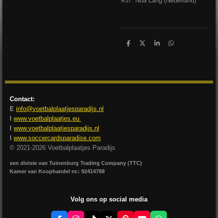
#37: Noa Lang (Nederland)
D
D
S
D
e
e
h
e
l
e
a
l
e
l
r
e
n
e
n
Contact:
E
info@voetbalplaatjesparadijs.nl
I
www.voetbalplaatjes.eu
I
www.voetbalplaatjesparadijs.nl
I
www.soccercardsparadise.com
© 2021-2026 Voetbalplaatjes Paradijs
een divisie van Tuinenburg Trading Company (TTC)
Kamer van Koophandel nr.: 92414788
Volg ons op social media