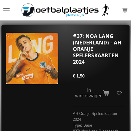
Ga
direct
naar
de
hoofdinhoud
#37: NOA LANG
(NEDERLAND) - AH
ORANJE
SPELERSKAARTEN
2024
€ 1,50
In
winkelwagen
AH Oranje Spelerskaarten
2024
Type: Base