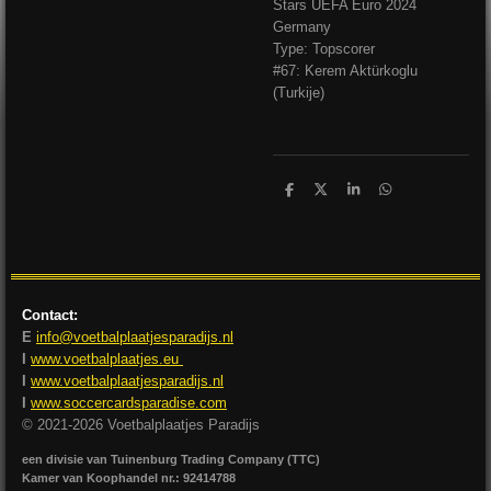
Stars UEFA Euro 2024
Germany
Type: Topscorer
#67: Kerem Aktürkoglu
(Turkije)
D
D
S
D
e
e
h
e
l
e
a
l
e
l
r
e
n
e
n
Contact:
E
info@voetbalplaatjesparadijs.nl
I
www.voetbalplaatjes.eu
I
www.voetbalplaatjesparadijs.nl
I
www.soccercardsparadise.com
© 2021-2026 Voetbalplaatjes Paradijs
een divisie van Tuinenburg Trading Company (TTC)
Kamer van Koophandel nr.: 92414788