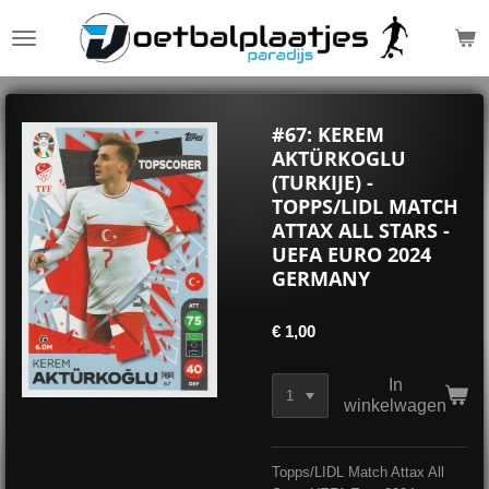
Ga
direct
naar
de
hoofdinhoud
#67: KEREM
AKTÜRKOGLU
(TURKIJE) -
TOPPS/LIDL MATCH
ATTAX ALL STARS -
UEFA EURO 2024
GERMANY
€ 1,00
In
winkelwagen
Topps/LIDL Match Attax All