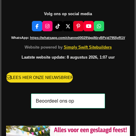
Volg ons op social media
F
I
T
X
P
Y
W
a
n
i
i
o
h
c
s
k
n
u
a
WhatsApp:
https://whatsapp.com/channel/0029VagjMzyBPzjd7955yR1V
e
t
T
t
T
t
b
a
o
e
u
s
Website powered by
Simply Swift Sitebuilders
o
g
k
r
b
A
o
r
e
e
p
Laatste website update: 8 augustus
2026, 1:07
uur
k
a
s
p
m
t
LEES HIER ONZE NIEUWSBRIEF