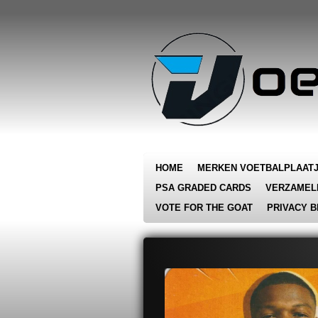
Ga
direct
naar
de
hoofdinhoud
HOME
MERKEN VOETBALPLAAT
PSA GRADED CARDS
VERZAMEL
VOTE FOR THE GOAT
PRIVACY B