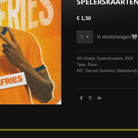
SPELERSKAARTEN
€ 1,50
In winkelwagen
AH Oranje Spelerskaarten 2024
Type: Base
#47: Denzel Dumfries (Nederland)
D
D
S
e
e
h
l
e
a
e
l
r
n
e