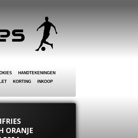
OKIES
HANDTEKENINGEN
LET
KORTING
INKOOP
MFRIES
AH ORANJE