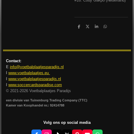
#16: Cody Gakpo (Nederland)
D
D
S
D
e
e
h
e
l
e
a
l
e
l
r
e
n
e
n
Contact:
E
info@voetbalplaatjesparadijs.nl
I
www.voetbalplaatjes.eu
I
www.voetbalplaatjesparadijs.nl
I
www.soccercardsparadise.com
© 2021-2026 Voetbalplaatjes Paradijs
een divisie van Tuinenburg Trading Company (TTC)
Kamer van Koophandel nr.: 92414788
Volg ons op social media