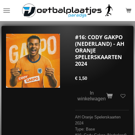
Ga
direct
naar
de
hoofdinhoud
#16: CODY GAKPO
(NEDERLAND) - AH
ORANJE
SPELERSKAARTEN
2024
€ 1,50
In
winkelwagen
AH Oranje Spelerskaarten
2024
Type: Base