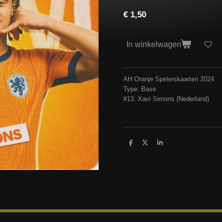
€ 1,50
In winkelwagen
AH Oranje Spelerskaarten 2024
Type: Base
#13: Xavi Simons (Nederland)
D
D
S
e
e
h
l
e
a
e
l
r
n
e