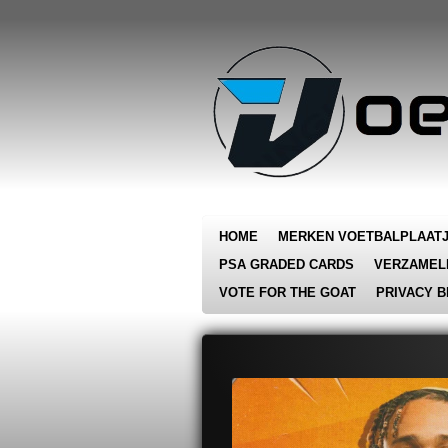
Ga
direct
naar
de
hoofdinhoud
HOME
MERKEN VOETBALPLAAT
PSA GRADED CARDS
VERZAMEL
VOTE FOR THE GOAT
PRIVACY B