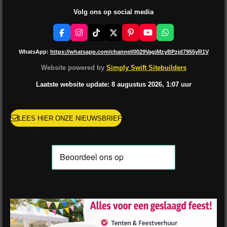
Volg ons op social media
F
I
T
X
P
Y
W
a
n
i
i
o
h
c
s
k
n
u
a
WhatsApp:
https://whatsapp.com/channel/0029VagjMzyBPzjd7955yR1V
e
t
T
t
T
t
b
a
o
e
u
s
Website powered by
Simply Swift Sitebuilders
o
g
k
r
b
A
o
r
e
e
p
Laatste website update: 8 augustus
2026, 1:07
uur
k
a
s
p
m
t
LEES HIER ONZE NIEUWSBRIEF