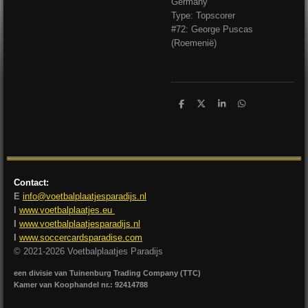
Germany
Type: Topscorer
#72: George Puscas
(Roemenië)
D
D
S
D
e
e
h
e
l
e
a
l
e
l
r
e
n
e
n
Contact:
E
info@voetbalplaatjesparadijs.nl
I
www.voetbalplaatjes.eu
I
www.voetbalplaatjesparadijs.nl
I
www.soccercardsparadise.com
© 2021-2026 Voetbalplaatjes Paradijs
een divisie van Tuinenburg Trading Company (TTC)
Kamer van Koophandel nr.: 92414788