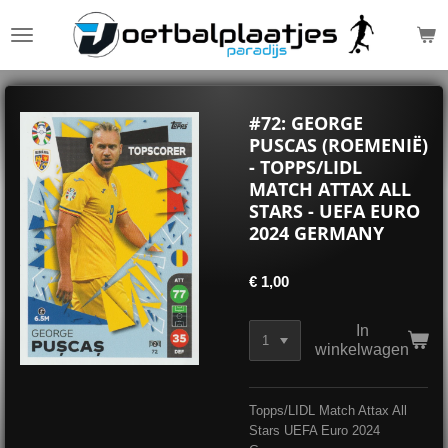
Ga
direct
naar
de
hoofdinhoud
#72: GEORGE
PUSCAS (ROEMENIË)
- TOPPS/LIDL
MATCH ATTAX ALL
STARS - UEFA EURO
2024 GERMANY
€ 1,00
In
winkelwagen
Topps/LIDL Match Attax All
Stars UEFA Euro 2024