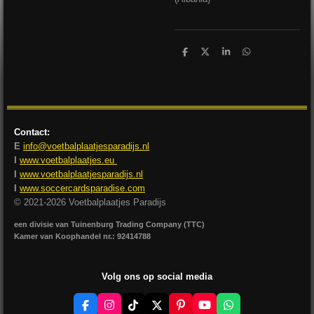
D
D
S
D
e
e
h
e
l
e
a
l
e
l
r
e
n
e
n
Contact:
E
info@voetbalplaatjesparadijs.nl
I
www.voetbalplaatjes.eu
I
www.voetbalplaatjesparadijs.nl
I
www.soccercardsparadise.com
© 2021-2026 Voetbalplaatjes Paradijs
een divisie van Tuinenburg Trading Company (TTC)
Kamer van Koophandel nr.: 92414788
Volg ons op social media
F
I
T
X
P
Y
W