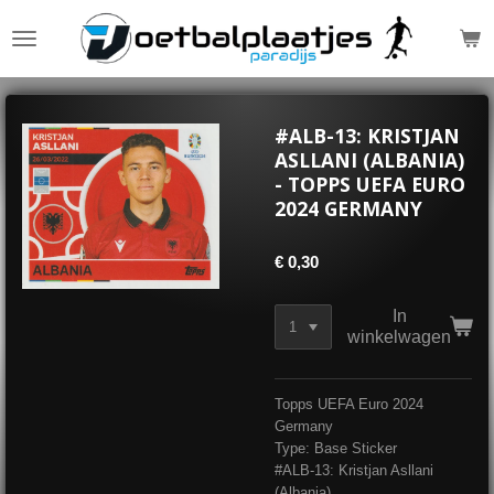
Ga
direct
naar
de
hoofdinhoud
#ALB-13: KRISTJAN
ASLLANI (ALBANIA)
- TOPPS UEFA EURO
2024 GERMANY
€ 0,30
In
winkelwagen
Topps UEFA Euro 2024
Germany
Type: Base Sticker
#ALB-13: Kristjan Asllani
(Albania)