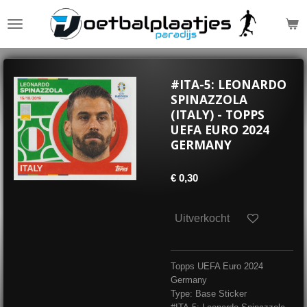
Ga
direct
naar
de
hoofdinhoud
#ITA-5: LEONARDO
SPINAZZOLA
(ITALY) - TOPPS
UEFA EURO 2024
GERMANY
€ 0,30
Uitverkocht
Topps UEFA Euro 2024
Germany
Type: Base Sticker