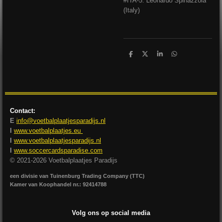
#ITA-5: Leonardo Spinazzola
(Italy)
D
D
S
D
e
e
h
e
l
e
a
l
e
l
r
e
n
e
n
Contact:
E
info@voetbalplaatjesparadijs.nl
I
www.voetbalplaatjes.eu
I
www.voetbalplaatjesparadijs.nl
I
www.soccercardsparadise.com
© 2021-2026 Voetbalplaatjes Paradijs
een divisie van Tuinenburg Trading Company (TTC)
Kamer van Koophandel nr.: 92414788
Volg ons op social media