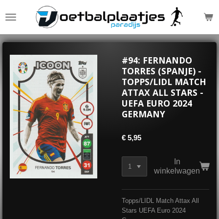
Ga
direct
naar
de
hoofdinhoud
#94: FERNANDO
TORRES (SPANJE) -
TOPPS/LIDL MATCH
ATTAX ALL STARS -
UEFA EURO 2024
GERMANY
€ 5,95
In
winkelwagen
Topps/LIDL Match Attax All
Stars UEFA Euro 2024