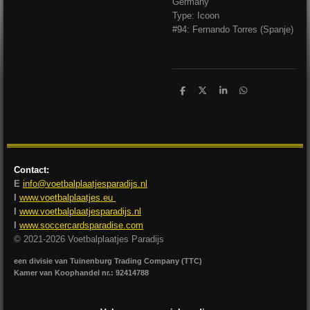
Germany
Type: Icoon
#94: Fernando Torres (Spanje)
D
D
S
D
e
e
h
e
l
e
a
l
e
l
r
e
n
e
n
Contact:
E
info@voetbalplaatjesparadijs.nl
I
www.voetbalplaatjes.eu
I
www.voetbalplaatjesparadijs.nl
I
www.soccercardsparadise.com
© 2021-2026 Voetbalplaatjes Paradijs
een divisie van Tuinenburg Trading Company (TTC)
Kamer van Koophandel nr.: 92414788