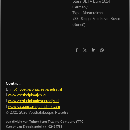
Stars UEFA Euro 2024
Germany
Type: Masterclass
#33: Sergej Milinkovic-Savic
(Servië)
D
D
S
D
e
e
h
e
l
e
a
l
e
l
r
e
n
e
n
Contact:
E
info@voetbalplaatjesparadijs.nl
I
www.voetbalplaatjes.eu
I
www.voetbalplaatjesparadijs.nl
I
www.soccercardsparadise.com
© 2021-2026 Voetbalplaatjes Paradijs
een divisie van Tuinenburg Trading Company (TTC)
Kamer van Koophandel nr.: 92414788