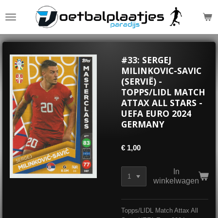
Ga
direct
naar
de
hoofdinhoud
#33: SERGEJ
MILINKOVIC-SAVIC
(SERVIË) -
TOPPS/LIDL MATCH
ATTAX ALL STARS -
UEFA EURO 2024
GERMANY
€ 1,00
In
winkelwagen
Topps/LIDL Match Attax All