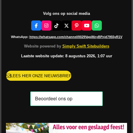
Volg ons op social media
F
I
T
X
P
Y
W
a
n
i
i
o
h
c
s
k
n
u
a
WhatsApp:
https://whatsapp.com/channel/0029VagjMzyBPzjd7955yR1V
e
t
T
t
T
t
b
a
o
e
u
s
Website powered by
Simply Swift Sitebuilders
o
g
k
r
b
A
o
r
e
e
p
Laatste website update: 8 augustus
2026, 1:07
uur
k
a
s
p
m
t
LEES HIER ONZE NIEUWSBRIEF