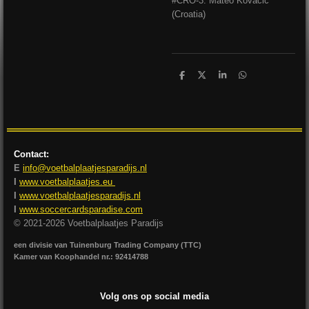
#CRO-3: Mateo Kovacic
(Croatia)
D
D
S
D
e
e
h
e
l
e
a
l
e
l
r
e
n
e
n
Contact:
E
info@voetbalplaatjesparadijs.nl
I
www.voetbalplaatjes.eu
I
www.voetbalplaatjesparadijs.nl
I
www.soccercardsparadise.com
© 2021-2026 Voetbalplaatjes Paradijs
een divisie van Tuinenburg Trading Company (TTC)
Kamer van Koophandel nr.: 92414788
Volg ons op social media