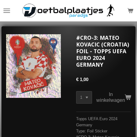
Ga
direct
naar
de
hoofdinhoud
#CRO-3: MATEO
KOVACIC (CROATIA)
FOIL - TOPPS UEFA
EURO 2024
GERMANY
€ 1,00
In
winkelwagen
Topps UEFA Euro 2024
Germany
Type: Foil Sticker