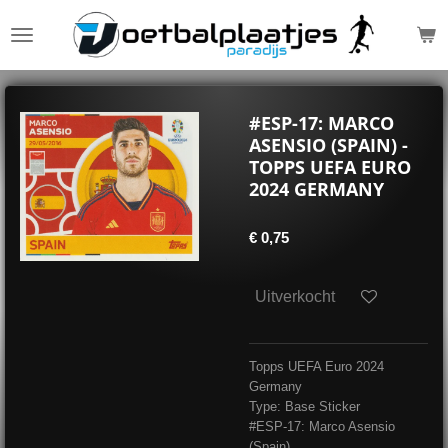
Ga
direct
naar
de
hoofdinhoud
#ESP-17: MARCO
ASENSIO (SPAIN) -
TOPPS UEFA EURO
2024 GERMANY
€ 0,75
Uitverkocht
Topps UEFA Euro 2024
Germany
Type: Base Sticker
#ESP-17: Marco Asensio
(Spain)