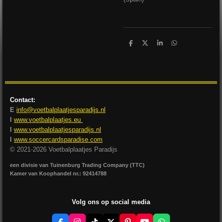
D
D
S
D
e
e
h
e
l
e
a
l
e
l
r
e
n
e
n
Contact:
E
info@voetbalplaatjesparadijs.nl
I
www.voetbalplaatjes.eu
I
www.voetbalplaatjesparadijs.nl
I
www.soccercardsparadise.com
© 2021-2026 Voetbalplaatjes Paradijs
een divisie van Tuinenburg Trading Company (TTC)
Kamer van Koophandel nr.: 92414788
Volg ons op social media