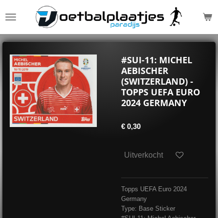
Ga
direct
naar
de
hoofdinhoud
#SUI-11: MICHEL
AEBISCHER
(SWITZERLAND) -
TOPPS UEFA EURO
2024 GERMANY
€ 0,30
Uitverkocht
Topps UEFA Euro 2024
Germany
Type: Base Sticker