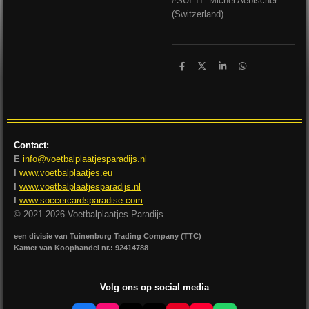
#SUI-11: Michel Aebischer
(Switzerland)
D
D
S
D
e
e
h
e
l
e
a
l
e
l
r
e
n
e
n
Contact:
E
info@voetbalplaatjesparadijs.nl
I
www.voetbalplaatjes.eu
I
www.voetbalplaatjesparadijs.nl
I
www.soccercardsparadise.com
© 2021-2026 Voetbalplaatjes Paradijs
een divisie van Tuinenburg Trading Company (TTC)
Kamer van Koophandel nr.: 92414788
Volg ons op social media