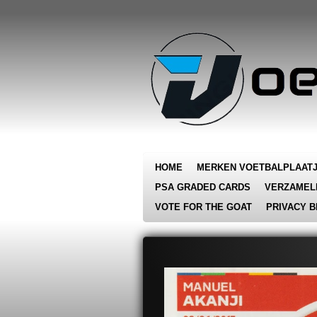
Ga
direct
naar
de
hoofdinhoud
HOME
MERKEN VOETBALPLAAT
PSA GRADED CARDS
VERZAMEL
VOTE FOR THE GOAT
PRIVACY B