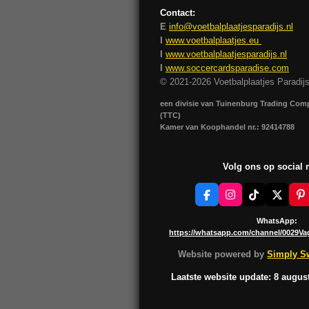
Contact:
E
info@voetbalplaatjesparadijs.nl
I
www.voetbalplaatjes.eu
I
www.voetbalplaatjesparadijs.nl
I
www.soccercardsparadise.com
© 2021-2026 Voetbalplaatjes Paradij
een divisie van Tuinenburg Trading Co
(TTC)
Kamer van Koophandel nr.: 92414788
Volg ons op social
F
I
T
X
P
a
n
i
i
c
s
k
n
WhatsApp:
e
t
T
t
https://whatsapp.com/channel/0029V
b
a
o
e
o
g
k
r
Website powered by
Simply Sw
o
r
e
k
a
s
Laatste website update: 8 augus
m
t