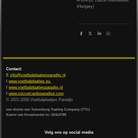
#HUN-16: László Kleinheisler
(Hungary)
D
D
S
D
e
e
h
e
l
e
a
l
e
l
r
e
n
e
n
Contact:
E
info@voetbalplaatjesparadijs.nl
I
www.voetbalplaatjes.eu
I
www.voetbalplaatjesparadijs.nl
I
www.soccercardsparadise.com
© 2021-2026 Voetbalplaatjes Paradijs
een divisie van Tuinenburg Trading Company (TTC)
Kamer van Koophandel nr.: 92414788
Volg ons op social media