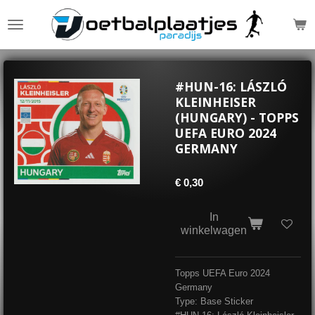
Ga
direct
naar
de
hoofdinhoud
#HUN-16: LÁSZLÓ
KLEINHEISER
(HUNGARY) - TOPPS
UEFA EURO 2024
GERMANY
€ 0,30
In
winkelwagen
Topps UEFA Euro 2024
Germany
Type: Base Sticker