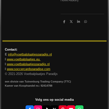
Hove Albion)
D
D
S
D
e
e
h
e
l
e
a
l
e
l
r
e
n
e
n
Contact:
E
info@voetbalplaatjesparadijs.nl
I
www.voetbalplaatjes.eu
I
www.voetbalplaatjesparadijs.nl
I
www.soccercardsparadise.com
© 2021-2026 Voetbalplaatjes Paradijs
een divisie van Tuinenburg Trading Company (TTC)
Kamer van Koophandel nr.: 92414788
Volg ons op social media