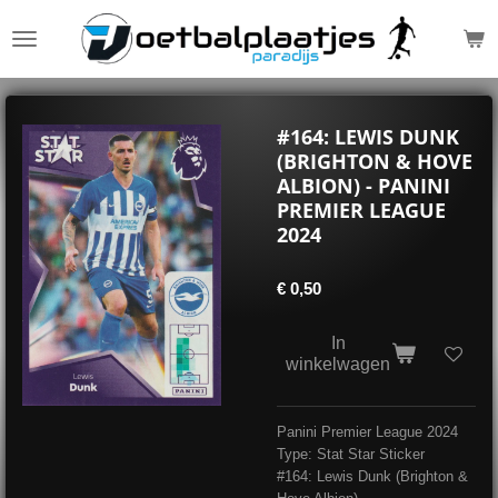
Ga
direct
naar
de
hoofdinhoud
#164: LEWIS DUNK
(BRIGHTON & HOVE
ALBION) - PANINI
PREMIER LEAGUE
2024
€ 0,50
In
winkelwagen
Panini Premier League 2024
Type: Stat Star Sticker
#164: Lewis Dunk (Brighton &