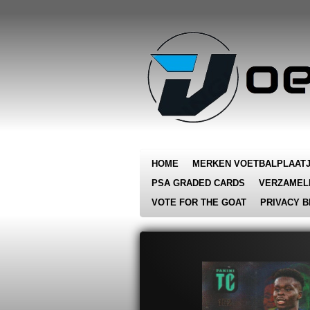
Ga
direct
naar
de
hoofdinhoud
HOME
MERKEN VOETBALPLAAT
PSA GRADED CARDS
VERZAMEL
VOTE FOR THE GOAT
PRIVACY B