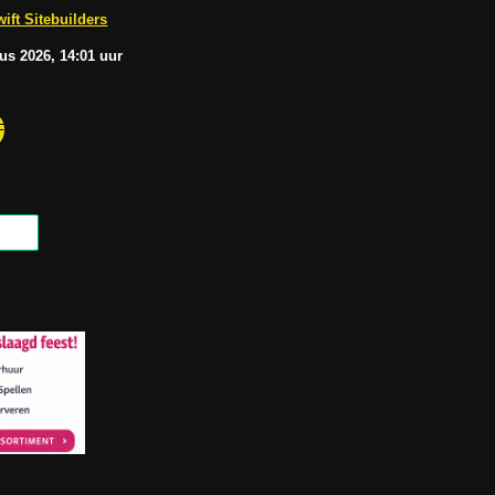
b
A
ift Sitebuilders
e
p
p
tus
2026, 14:01
uur
F