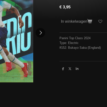
€ 3,95
In winkelwagen
Panini Top Class 2024
Type: Electric
#152: Bukayo Saka (England)
D
D
S
e
e
h
l
e
a
e
l
r
n
e