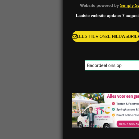
o
g
k
r
Website powered by
Simply Sw
o
r
e
k
a
s
Laatste website update: 7 augus
m
t
LEES HIER ONZE NIEUWSBRIE