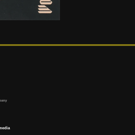
s
mpany
 media