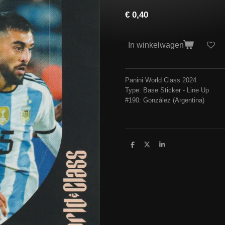
€ 0,40
In winkelwagen
Panini World Class 2024
Type: Base Sticker - Line Up
#190: González (Argentina)
D
D
S
e
e
h
l
e
a
e
l
r
n
e