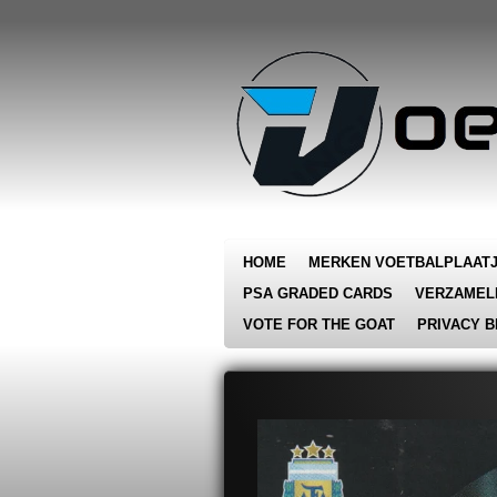
Ga
direct
naar
de
hoofdinhoud
HOME
MERKEN VOETBALPLAAT
PSA GRADED CARDS
VERZAMEL
VOTE FOR THE GOAT
PRIVACY B