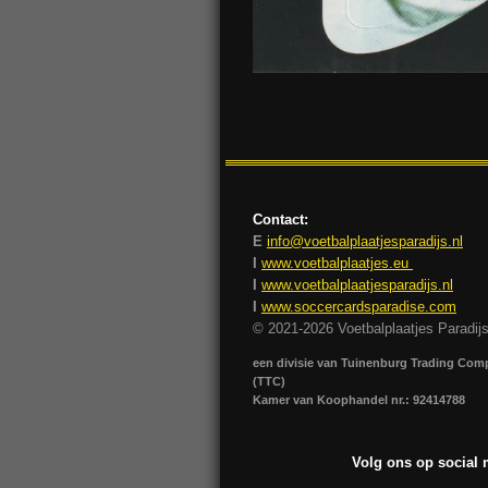
Contact:
E
info@voetbalplaatjesparadijs.nl
I
www.voetbalplaatjes.eu
I
www.voetbalplaatjesparadijs.nl
I
www.soccercardsparadise.com
© 2021-2026 Voetbalplaatjes Paradij
een divisie van Tuinenburg Trading Co
(TTC)
Kamer van Koophandel nr.: 92414788
Volg ons op social