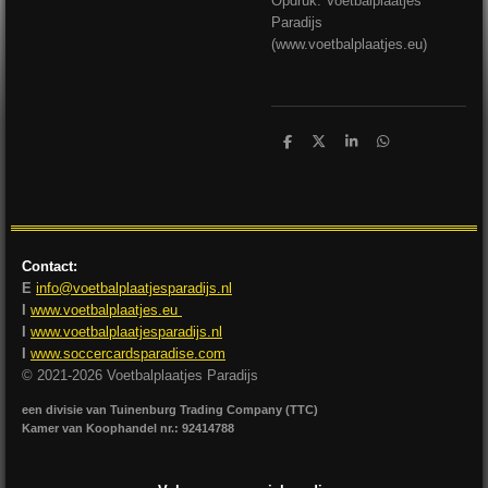
Opdruk: Voetbalplaatjes
Paradijs
(www.voetbalplaatjes.eu)
D
D
S
D
e
e
h
e
l
e
a
l
e
l
r
e
n
e
n
Contact:
E
info@voetbalplaatjesparadijs.nl
I
www.voetbalplaatjes.eu
I
www.voetbalplaatjesparadijs.nl
I
www.soccercardsparadise.com
© 2021-2026 Voetbalplaatjes Paradijs
een divisie van Tuinenburg Trading Company (TTC)
Kamer van Koophandel nr.: 92414788