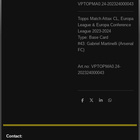
VPTOPMA0.24-202324000043
Topps Match Attax CL, Europa
League & Europa Conference
League 2023-2024
Type: Base Card
#43: Gabriel Martinelli (Arsenal
FC)
Art.no: VPTOPMA0.24-
202324000043
D
D
S
D
e
e
h
e
l
e
a
l
e
l
r
e
n
e
n
Contact: