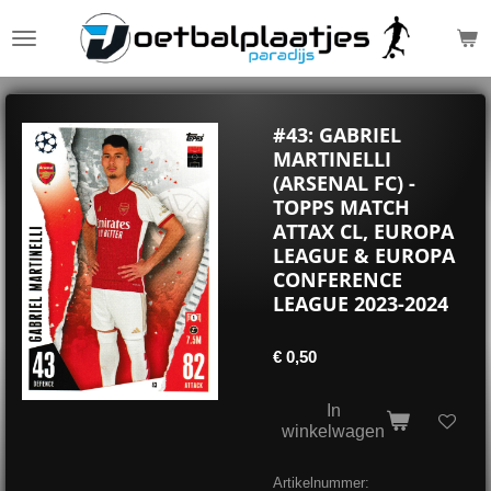
Ga
direct
naar
de
hoofdinhoud
#43: GABRIEL
MARTINELLI
(ARSENAL FC) -
TOPPS MATCH
ATTAX CL, EUROPA
LEAGUE & EUROPA
CONFERENCE
LEAGUE 2023-2024
€ 0,50
In
winkelwagen
Artikelnummer: