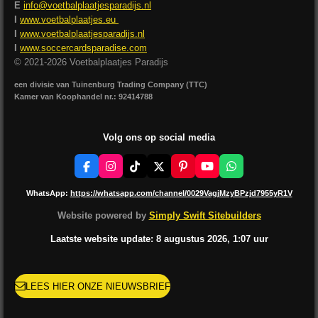
E
info@voetbalplaatjesparadijs.nl
I
www.voetbalplaatjes.eu
I
www.voetbalplaatjesparadijs.nl
I
www.soccercardsparadise.com
© 2021-2026 Voetbalplaatjes Paradijs
een divisie van Tuinenburg Trading Company (TTC)
Kamer van Koophandel nr.: 92414788
Volg ons op social media
F
I
T
X
P
Y
W
a
n
i
i
o
h
c
s
k
n
u
a
WhatsApp:
https://whatsapp.com/channel/0029VagjMzyBPzjd7955yR1V
e
t
T
t
T
t
b
a
o
e
u
s
Website powered by
Simply Swift Sitebuilders
o
g
k
r
b
A
o
r
e
e
p
Laatste website update: 8 augustus
2026, 1:07
uur
k
a
s
p
m
t
LEES HIER ONZE NIEUWSBRIEF