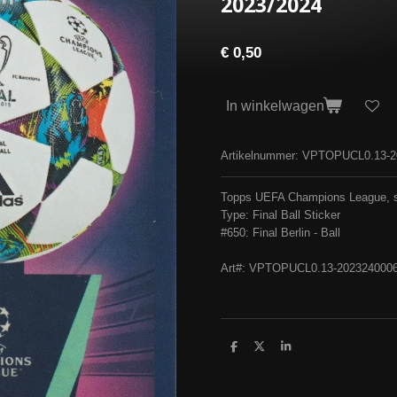
2023/2024
€ 0,50
In winkelwagen
Artikelnummer:
VPTOPUCL0.13-2
Topps UEFA Champions League, 
Type: Final Ball Sticker
#650: Final Berlin - Ball
Art#: VPTOPUCL0.13-202324000
D
D
S
e
e
h
l
e
a
e
l
r
n
e