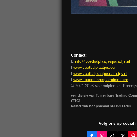
Contact:
E
info@voetbalplaatjesparadijs.nl
I
www.voetbalplaatjes.eu
I
www.voetbalplaatjesparadijs.nl
I
www.soccercardsparadise.com
© 2021-2026 Voetbalplaatjes Paradij
een divisie van Tuinenburg Trading Co
(TTC)
Kamer van Koophandel nr.: 92414788
Volg ons op social