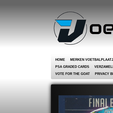
Ga
direct
naar
de
hoofdinhoud
HOME
MERKEN VOETBALPLAAT
PSA GRADED CARDS
VERZAMEL
VOTE FOR THE GOAT
PRIVACY B