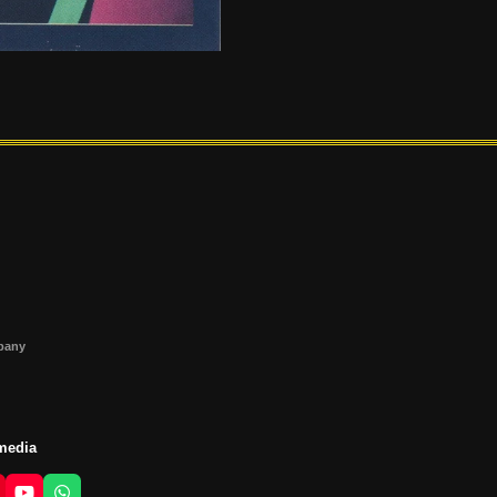
s
mpany
 media