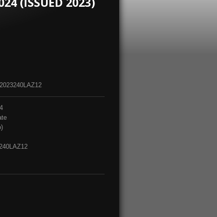
24 (ISSUED 2023)
-2023240LAZ12
4
ate
)
3240LAZ12