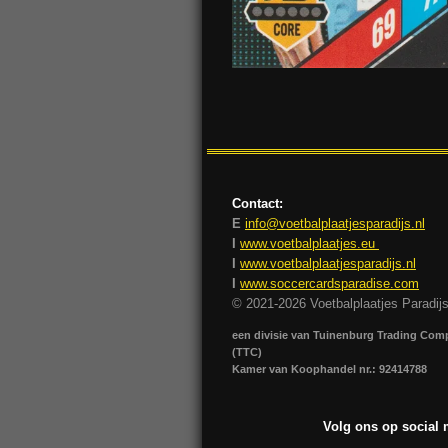
Contact:
E
info@voetbalplaatjesparadijs.nl
I
www.voetbalplaatjes.eu
I
www.voetbalplaatjesparadijs.nl
I
www.soccercardsparadise.com
© 2021-2026 Voetbalplaatjes Paradij
een divisie van Tuinenburg Trading Co
(TTC)
Kamer van Koophandel nr.: 92414788
Volg ons op social