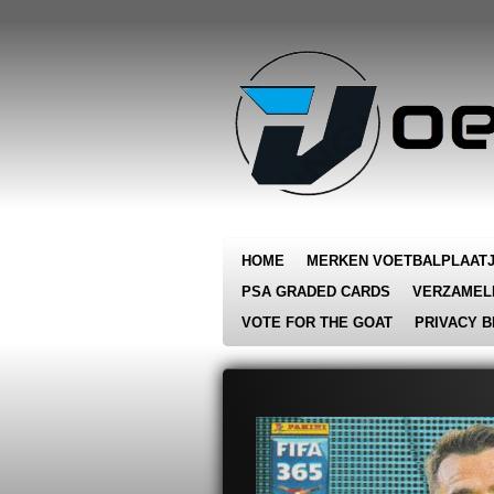
Ga
direct
naar
de
hoofdinhoud
HOME
MERKEN VOETBALPLAAT
PSA GRADED CARDS
VERZAMEL
VOTE FOR THE GOAT
PRIVACY B