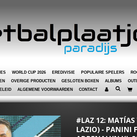
JES
WORLD CUP 2026
EREDIVISIE
POPULAIRE SPELERS
RO
EN
OVERIGE PRODUCTEN
GESLOTEN BOXEN
ALBUMS
OUT
ELEID
ALGEMENE VOORWAARDEN
CONTACT
#LAZ 12: MATÍAS
LAZIO) - PANINI 