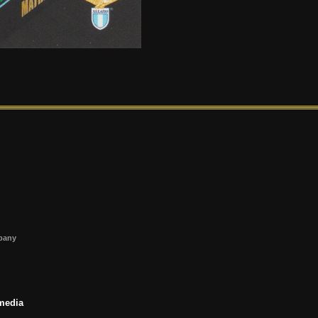
s
mpany
 media