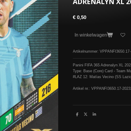
ADRENALYN XL 20
€ 0,50
In winkelwagen
Artikelnummer:
VPPANFI3650.17
Panini FIFA 365 Adrenalyn XL 202
Type: Base (Core) Card - Team M
#LAZ 12: Matías Vecino (SS Lazio
Artikel nr.: VPPANFI365
0.17-202
D
D
S
e
e
h
l
e
a
e
l
r
n
e