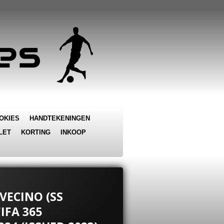
OKIES
HANDTEKENINGEN
LET
KORTING
INKOOP
 VECINO (SS
FIFA 365