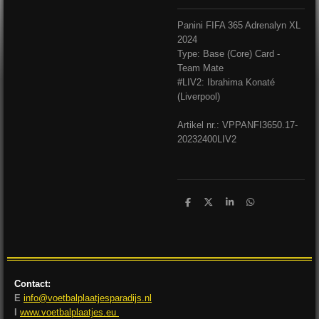
Panini FIFA 365 Adrenalyn XL
2024
Type: Base (Core) Card -
Team Mate
#LIV2: Ibrahima Konaté
(Liverpool)
Artikel nr.: VPPANFI365
0.17-
20232400LIV2
D
D
S
D
e
e
h
e
l
e
a
l
e
l
r
e
n
e
n
Contact:
E
info@voetbalplaatjesparadijs.nl
I
www.voetbalplaatjes.eu