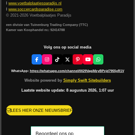
I
www.voetbalplaatjesparadijs.nl
I
www.soccercardsparadise.com
© 2021-2026 Voetbalplaatjes Paradijs
een divisie van Tuinenburg Trading Company (TTC)
Kamer van Koophandel nr.: 92414788
Volg ons op social media
F
I
T
X
P
Y
W
a
n
i
i
o
h
c
s
k
n
u
a
WhatsApp:
https://whatsapp.com/channel/0029VagjMzyBPzjd7955yR1V
e
t
T
t
T
t
b
a
o
e
u
s
Website powered by
Simply Swift Sitebuilders
o
g
k
r
b
A
o
r
e
e
p
Laatste website update: 8 augustus
2026, 1:07
uur
k
a
s
p
m
t
LEES HIER ONZE NIEUWSBRIEF