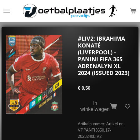
Ga
direct
naar
de
hoofdinhoud
#LIV2: IBRAHIMA
KONATÉ
(LIVERPOOL) -
PANINI FIFA 365
ADRENALYN XL
2024 (ISSUED 2023)
€ 0,50
In
winkelwagen
Artikelnummer:
Artikel nr.:
VPPANFI3650.17-
2023240LIV2