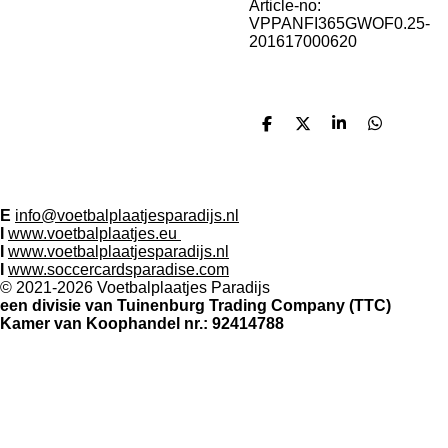
Article-no:
VPPANFI365GWOF0.25-
201617000620
D
D
S
D
e
e
h
e
l
e
a
l
e
l
r
e
n
e
n
Contact:
E
info@voetbalplaatjesparadijs.nl
I
www.voetbalplaatjes.eu
I
www.voetbalplaatjesparadijs.nl
I
www.soccercardsparadise.com
© 2021-2026 Voetbalplaatjes Paradijs
een divisie van Tuinenburg Trading Company (TTC)
Kamer van Koophandel nr.: 92414788
Volg ons op social media
F
I
T
X
P
Y
W