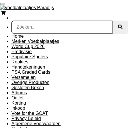
Ga
direct
naar
de
hoofdinhoud
Home
Merken Voetbalplaatjes
World Cup 2026
Eredivisie
Populaire Spelers
Rookies
Handtekeningen
PSA Graded Cards
Verzamelen
Overige Producten
Gesloten Boxen
Albums
Outlet
Korting
Inkoop
Vote for the GOAT
Privacy Beleid
Algemene Voorwaarden