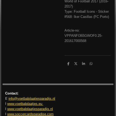
World of Football 2017 (2016-
2017)
Type: Football Icons - Sticker
#568: Iker Casillas (FC Porto)
Article-no:
VPPANFI365GWOF0.25-
201617000568
D
D
S
D
e
e
h
e
l
e
a
l
e
l
r
e
n
e
n
Contact:
E
info@voetbalplaatjesparadijs.nl
I
www.voetbalplaatjes.eu
I
www.voetbalplaatjesparadijs.nl
I
www.soccercardsparadise.com