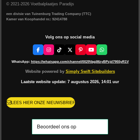
© 2021-2026 Voetbalplaatjes Paradijs
een divisie van Tuinenburg Trading Company (TTC)
Kamer van Koophandel nr.: 92414788
Volg ons op social media
F
I
T
X
P
Y
W
a
n
i
i
o
h
c
s
k
n
u
a
WhatsApp:
https://whatsapp.com/channel/0029VagjMzyBPzjd7955yR1V
e
t
T
t
T
t
b
a
o
e
u
s
Website powered by
Simply Swift Sitebuilders
o
g
k
r
b
A
o
r
e
e
p
Laatste website update: 7 augustus
2026, 14:01
uur
k
a
s
p
m
t
LEES HIER ONZE NIEUWSBRIEF