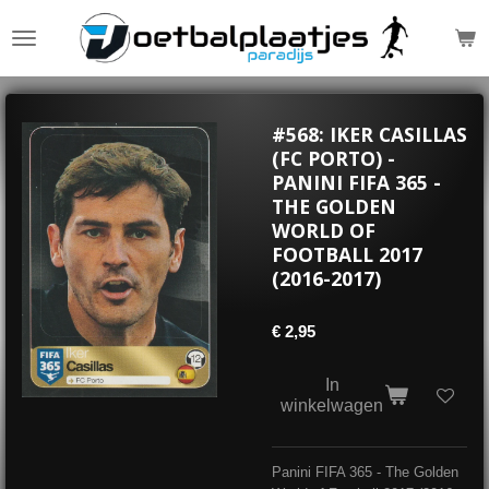
Ga
direct
naar
de
hoofdinhoud
#568: IKER CASILLAS
(FC PORTO) -
PANINI FIFA 365 -
THE GOLDEN
WORLD OF
FOOTBALL 2017
(2016-2017)
€ 2,95
In
winkelwagen
Panini FIFA 365 - The Golden