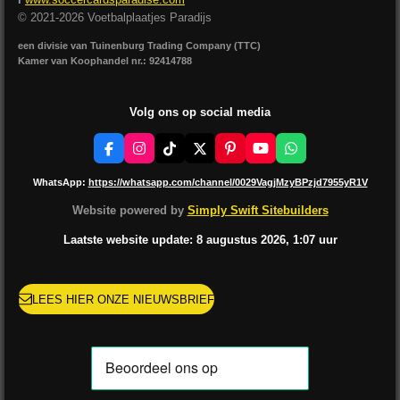
© 2021-2026 Voetbalplaatjes Paradijs
een divisie van Tuinenburg Trading Company (TTC)
Kamer van Koophandel nr.: 92414788
Volg ons op social media
F
I
T
X
P
Y
W
a
n
i
i
o
h
c
s
k
n
u
a
WhatsApp:
https://whatsapp.com/channel/0029VagjMzyBPzjd7955yR1V
e
t
T
t
T
t
b
a
o
e
u
s
Website powered by
Simply Swift Sitebuilders
o
g
k
r
b
A
o
r
e
e
p
Laatste website update: 8 augustus
2026, 1:07
uur
k
a
s
p
m
t
LEES HIER ONZE NIEUWSBRIEF