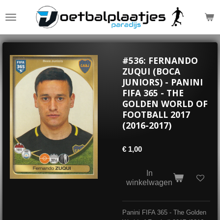
Ga
direct
naar
de
hoofdinhoud
#536: FERNANDO
ZUQUI (BOCA
JUNIORS) - PANINI
FIFA 365 - THE
GOLDEN WORLD OF
FOOTBALL 2017
(2016-2017)
€ 1,00
In
winkelwagen
Panini FIFA 365 - The Golden