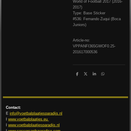
World of Football 2017 (2016-
2017)
Type: Base Sticker
#536: Fernando Zuqui (Boca
Juniors)
Article-no:
VPPANFI365GWOF0.25-
201617000536
D
D
S
D
e
e
h
e
l
e
a
l
e
l
r
e
n
e
n
Contact:
E
info@voetbalplaatjesparadijs.nl
I
www.voetbalplaatjes.eu
I
www.voetbalplaatjesparadijs.nl
I
www.soccercardsparadise.com