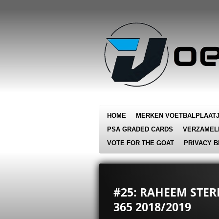
Ga
direct
naar
de
hoofdinhoud
HOME
MERKEN VOETBALPLAAT
PSA GRADED CARDS
VERZAMEL
VOTE FOR THE GOAT
PRIVACY B
#25: RAHEEM STER
365 2018/2019