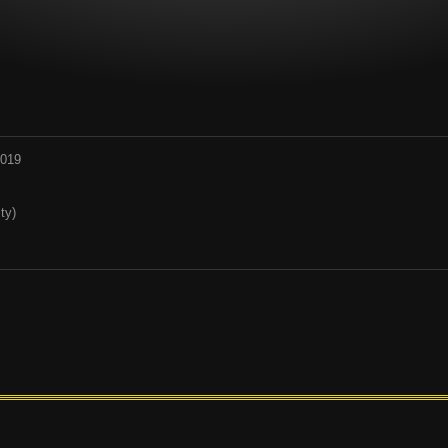
2019
ty)