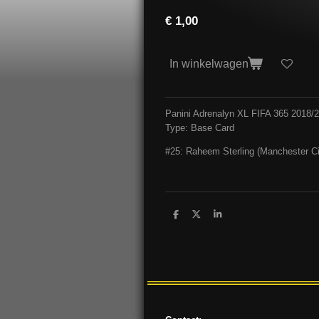
€ 1,00
In winkelwagen
Panini Adrenalyn XL FIFA 365 2018/
Type: Base Card
#25: Raheem Sterling (Manchester Ci
D
D
S
e
e
h
l
e
a
e
l
r
n
e