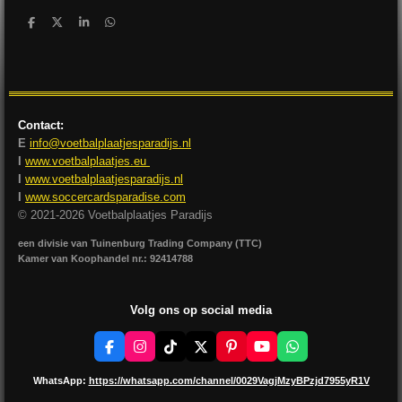
D
D
S
D
e
e
h
e
l
e
a
l
e
l
r
e
n
e
n
Contact:
E
info@voetbalplaatjesparadijs.nl
I
www.voetbalplaatjes.eu
I
www.voetbalplaatjesparadijs.nl
I
www.soccercardsparadise.com
© 2021-2026 Voetbalplaatjes Paradijs
een divisie van Tuinenburg Trading Company (TTC)
Kamer van Koophandel nr.: 92414788
Volg ons op social media
F
I
T
X
P
Y
W
a
n
i
i
o
h
c
s
k
n
u
a
WhatsApp:
https://whatsapp.com/channel/0029VagjMzyBPzjd7955yR1V
e
t
T
t
T
t