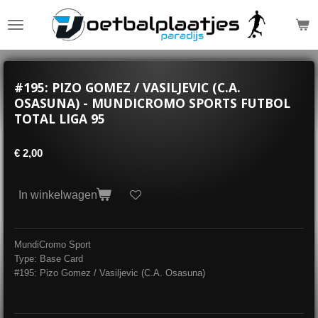
Ga
direct
naar
de
hoofdinhoud
#195: PIZO GOMEZ / VASILJEVIC (C.A.
OSASUNA) - MUNDICROMO SPORTS FUTBOL
TOTAL LIGA 95
€ 2,00
In winkelwagen
MundiCromo Sport
Type: Base Card
#195: Pizo Gomez / Vasiljevic (C.A. Osasuna)