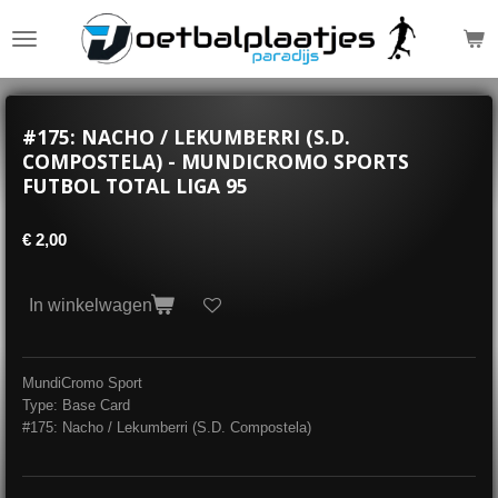
Ga
direct
naar
de
hoofdinhoud
#175: NACHO / LEKUMBERRI (S.D.
COMPOSTELA) - MUNDICROMO SPORTS
FUTBOL TOTAL LIGA 95
€ 2,00
In winkelwagen
MundiCromo Sport
Type: Base Card
#175: Nacho / Lekumberri (S.D. Compostela)