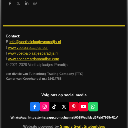
D
D
S
D
e
e
h
e
l
e
a
l
e
l
r
e
n
e
n
Contact:
E
info@voetbalplaatjesparadijs.nl
I
www.voetbalplaatjes.eu
I
www.voetbalplaatjesparadijs.nl
I
www.soccercardsparadise.com
© 2021-2026 Voetbalplaatjes Paradijs
een divisie van Tuinenburg Trading Company (TTC)
Kamer van Koophandel nr.: 92414788
Volg ons op social media
F
I
T
X
P
Y
W
a
n
i
i
o
h
c
s
k
n
u
a
WhatsApp:
https://whatsapp.com/channel/0029VagjMzyBPzjd7955yR1V
e
t
T
t
T
t
b
a
o
e
u
s
Website powered by
Simply Swift Sitebuilders