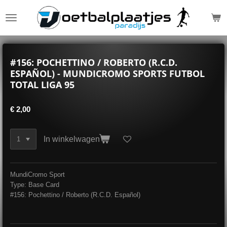
Ga
direct
naar
de
hoofdinhoud
#156: POCHETTINO / ROBERTO (R.C.D.
ESPAÑOL) - MUNDICROMO SPORTS FUTBOL
TOTAL LIGA 95
€ 2,00
In winkelwagen
MundiCromo Sport
Type: Base Card
#156: Pochettino / Roberto (R.C.D. Español)