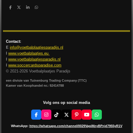
D
D
S
D
e
e
h
e
l
e
a
l
e
l
r
e
n
e
n
Contact:
E
info@voetbalplaatjesparadijs.nl
I
www.voetbalplaatjes.eu
I
www.voetbalplaatjesparadijs.nl
I
www.soccercardsparadise.com
© 2021-2026 Voetbalplaatjes Paradijs
een divisie van Tuinenburg Trading Company (TTC)
Kamer van Koophandel nr.: 92414788
Volg ons op social media
F
I
T
X
P
Y
W
a
n
i
i
o
h
c
s
k
n
u
a
WhatsApp:
https://whatsapp.com/channel/0029VagjMzyBPzjd7955yR1V
e
t
T
t
T
t