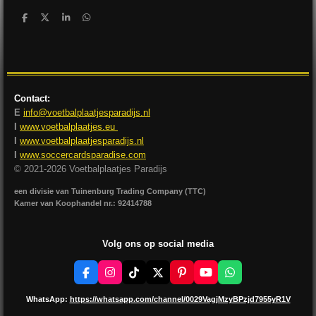
D
D
S
D
e
e
h
e
l
e
a
l
e
l
r
e
n
e
n
Contact:
E
info@voetbalplaatjesparadijs.nl
I
www.voetbalplaatjes.eu
I
www.voetbalplaatjesparadijs.nl
I
www.soccercardsparadise.com
© 2021-2026 Voetbalplaatjes Paradijs
een divisie van Tuinenburg Trading Company (TTC)
Kamer van Koophandel nr.: 92414788
Volg ons op social media
F
I
T
X
P
Y
W
a
n
i
i
o
h
c
s
k
n
u
a
WhatsApp:
https://whatsapp.com/channel/0029VagjMzyBPzjd7955yR1V
e
t
T
t
T
t