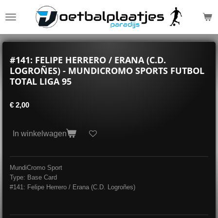
Ga
direct
naar
de
hoofdinhoud
#141: FELIPE HERRERO / ERANA (C.D.
LOGROÑES) - MUNDICROMO SPORTS FUTBOL
TOTAL LIGA 95
€ 2,00
In winkelwagen
MundiCromo Sport
Type: Base Card
#141: Felipe Herrero / Erana (C.D. Logroñes)