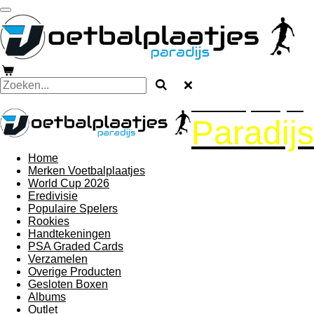
Ga
direct
naar
de
hoofdinhoud
Voetbalplaatjes
Paradijs
Home
Merken Voetbalplaatjes
World Cup 2026
Eredivisie
Populaire Spelers
Rookies
Handtekeningen
PSA Graded Cards
Verzamelen
Overige Producten
Gesloten Boxen
Albums
Outlet