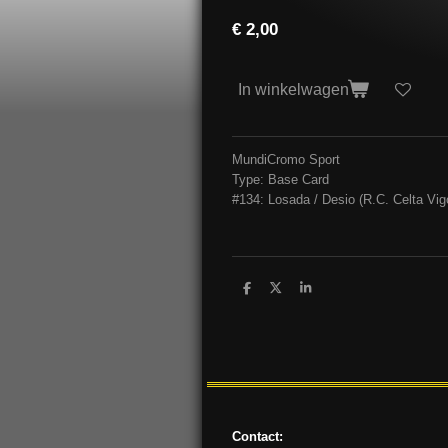
€ 2,00
In winkelwagen
MundiCromo Sport
Type: Base Card
#134: Losada / Desio (R.C. Celta Vig
D
D
S
e
e
h
l
e
a
e
l
r
n
e
Contact: