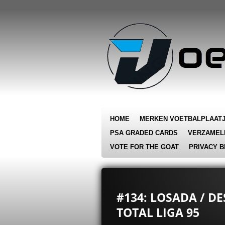
Ga
direct
naar
de
hoofdinhoud
HOME
MERKEN VOETBALPLAAT
PSA GRADED CARDS
VERZAMEL
VOTE FOR THE GOAT
PRIVACY B
#134: LOSADA / D
TOTAL LIGA 95