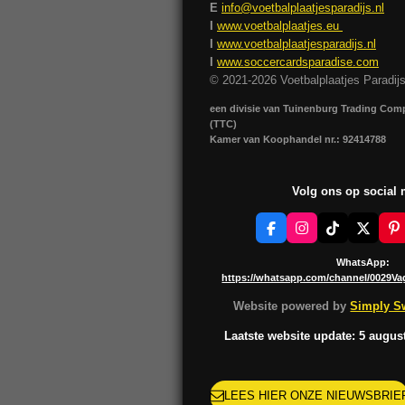
E
info@voetbalplaatjesparadijs.nl
I
www.voetbalplaatjes.eu
I
www.voetbalplaatjesparadijs.nl
I
www.soccercardsparadise.com
© 2021-2026 Voetbalplaatjes Paradij
een divisie van Tuinenburg Trading Co
(TTC)
Kamer van Koophandel nr.: 92414788
Volg ons op social
F
I
T
X
P
a
n
i
i
c
s
k
n
WhatsApp:
e
t
T
t
https://whatsapp.com/channel/0029V
b
a
o
e
o
g
k
r
Website powered by
Simply Sw
o
r
e
k
a
s
Laatste website update: 5 augus
m
t
LEES HIER ONZE NIEUWSBRIE