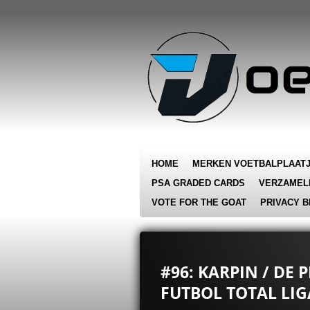
Ga
direct
naar
de
hoofdinhoud
HOME
MERKEN VOETBALPLAAT
PSA GRADED CARDS
VERZAMEL
VOTE FOR THE GOAT
PRIVACY B
#96: KARPIN / DE
FUTBOL TOTAL LIG