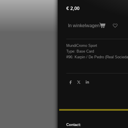
€ 2,00
In winkelwagen
MundiCromo Sport
Type: Base Card
#96: Karpin / De Pedro (Real Socieda
D
D
S
e
e
h
l
e
a
e
l
r
n
e
Contact: