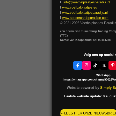
E
info@voetbalplaatjesparadijs.nl
I
www.voetbalplaatjes.eu
I
www.voetbalplaatjesparadijs.nl
I
www.soccercardsparadise.com
© 2021-2026 Voetbalplaatjes Paradij
een divisie van Tuinenburg Trading Co
(TTC)
Kamer van Koophandel nr.: 92414788
Volg ons op social
F
I
T
X
P
a
n
i
i
c
s
k
n
WhatsApp:
e
t
T
t
https://whatsapp.com/channel/0029V
b
a
o
e
o
g
k
r
Website powered by
Simply Sw
o
r
e
k
a
s
Laatste website update: 8 augus
m
t
LEES HIER ONZE NIEUWSBRIE