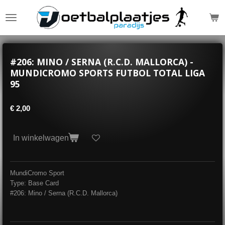
Ga
direct
naar
de
hoofdinhoud
#206: MINO / SERNA (R.C.D. MALLORCA) -
MUNDICROMO SPORTS FUTBOL TOTAL LIGA
95
€ 2,00
In winkelwagen
MundiCromo Sport
Type: Base Card
#206: Mino / Serna (R.C.D. Mallorca)