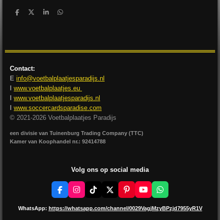
D
D
S
D
e
e
h
e
l
e
a
l
e
l
r
e
n
e
n
Contact:
E
info@voetbalplaatjesparadijs.nl
I
www.voetbalplaatjes.eu
I
www.voetbalplaatjesparadijs.nl
I
www.soccercardsparadise.com
© 2021-2026 Voetbalplaatjes Paradijs
een divisie van Tuinenburg Trading Company (TTC)
Kamer van Koophandel nr.: 92414788
Volg ons op social media
F
I
T
X
P
Y
W
a
n
i
i
o
h
c
s
k
n
u
a
WhatsApp:
https://whatsapp.com/channel/0029VagjMzyBPzjd7955yR1V
e
t
T
t
T
t