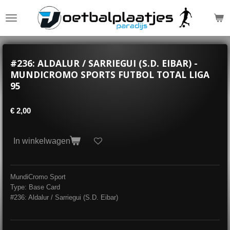
Ga
direct
naar
de
hoofdinhoud
#236: ALDALUR / SARRIEGUI (S.D. EIBAR) -
MUNDICROMO SPORTS FUTBOL TOTAL LIGA
95
€ 2,00
In winkelwagen
MundiCromo Sport
Type: Base Card
#236: Aldalur / Sarriegui (S.D. Eibar)