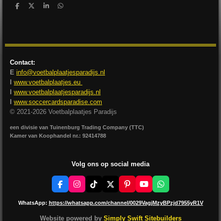
D
D
S
D
e
e
h
e
l
e
a
l
e
l
r
e
n
e
n
Contact:
E
info@voetbalplaatjesparadijs.nl
I
www.voetbalplaatjes.eu
I
www.voetbalplaatjesparadijs.nl
I
www.soccercardsparadise.com
© 2021-2026 Voetbalplaatjes Paradijs
een divisie van Tuinenburg Trading Company (TTC)
Kamer van Koophandel nr.: 92414788
Volg ons op social media
F
I
T
X
P
Y
W
a
n
i
i
o
h
c
s
k
n
u
a
WhatsApp:
https://whatsapp.com/channel/0029VagjMzyBPzjd7955yR1V
e
t
T
t
T
t
b
a
o
e
u
s
Website powered by
Simply Swift Sitebuilders