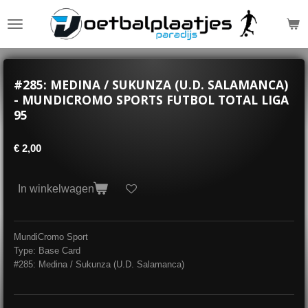
Ga
direct
naar
de
hoofdinhoud
#285: MEDINA / SUKUNZA (U.D. SALAMANCA)
- MUNDICROMO SPORTS FUTBOL TOTAL LIGA
95
€ 2,00
In winkelwagen
MundiCromo Sport
Type: Base Card
#285: Medina / Sukunza (U.D. Salamanca)