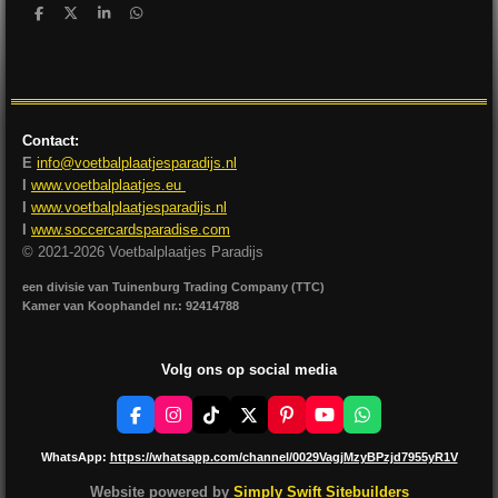
D
D
S
D
e
e
h
e
l
e
a
l
e
l
r
e
n
e
n
Contact:
E
info@voetbalplaatjesparadijs.nl
I
www.voetbalplaatjes.eu
I
www.voetbalplaatjesparadijs.nl
I
www.soccercardsparadise.com
© 2021-2026 Voetbalplaatjes Paradijs
een divisie van Tuinenburg Trading Company (TTC)
Kamer van Koophandel nr.: 92414788
Volg ons op social media
F
I
T
X
P
Y
W
a
n
i
i
o
h
c
s
k
n
u
a
WhatsApp:
https://whatsapp.com/channel/0029VagjMzyBPzjd7955yR1V
e
t
T
t
T
t
b
a
o
e
u
s
Website powered by
Simply Swift Sitebuilders