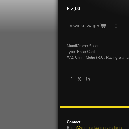
€ 2,00
In winkelwagen
MundiCromo Sport
Type: Base Card
#72: Chili / Mutiu (R.C. Racing Santa
D
D
S
e
e
h
l
e
a
e
l
r
n
e
Contact:
E
info@voetbalplaatjesparadijs.nl