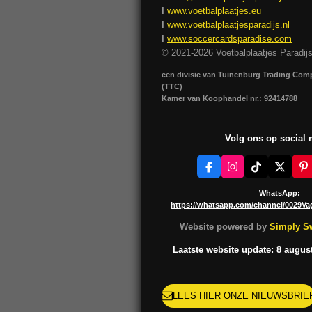
I
www.voetbalplaatjes.eu
I
www.voetbalplaatjesparadijs.nl
I
www.soccercardsparadise.com
© 2021-2026 Voetbalplaatjes Paradij
een divisie van Tuinenburg Trading Co
(TTC)
Kamer van Koophandel nr.: 92414788
Volg ons op social
F
I
T
X
P
a
n
i
i
c
s
k
n
WhatsApp:
e
t
T
t
https://whatsapp.com/channel/0029V
b
a
o
e
o
g
k
r
Website powered by
Simply Sw
o
r
e
k
a
s
Laatste website update: 8 augus
m
t
LEES HIER ONZE NIEUWSBRIE