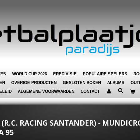
JES
WORLD CUP 2026
EREDIVISIE
POPULAIRE SPELERS
RO
EN
OVERIGE PRODUCTEN
GESLOTEN BOXEN
ALBUMS
OUT
ELEID
ALGEMENE VOORWAARDEN
CONTACT
IU (R.C. RACING SANTANDER) - MUNDIC
A 95