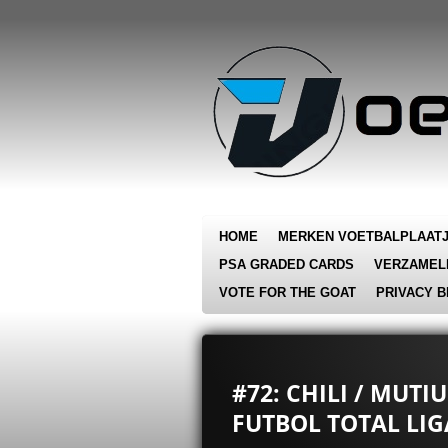
Ga
direct
naar
de
hoofdinhoud
HOME
MERKEN VOETBALPLAAT
PSA GRADED CARDS
VERZAMEL
VOTE FOR THE GOAT
PRIVACY B
#72: CHILI / MUT
FUTBOL TOTAL LIG