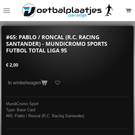
Ga
direct
naar
de
hoofdinhoud
#65: PABLO / RONCAL (R.C. RACING
SANTANDER) - MUNDICROMO SPORTS
FUTBOL TOTAL LIGA 95
€ 2,00
In winkelwagen
MundiCromo Sport
Type: Base Card
#65: Pablo / Roncal (R.C. Racing Santander)