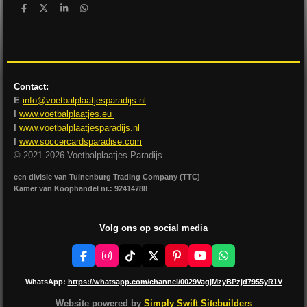
D
D
S
D
e
e
h
e
l
e
a
l
e
l
r
e
n
e
n
Contact:
E
info@voetbalplaatjesparadijs.nl
I
www.voetbalplaatjes.eu
I
www.voetbalplaatjesparadijs.nl
I
www.soccercardsparadise.com
© 2021-2026 Voetbalplaatjes Paradijs
een divisie van Tuinenburg Trading Company (TTC)
Kamer van Koophandel nr.: 92414788
Volg ons op social media
F
I
T
X
P
Y
W
a
n
i
i
o
h
c
s
k
n
u
a
WhatsApp:
https://whatsapp.com/channel/0029VagjMzyBPzjd7955yR1V
e
t
T
t
T
t
b
a
o
e
u
s
Website powered by
Simply Swift Sitebuilders