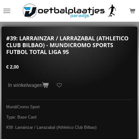
Ga
direct
naar
de
hoofdinhoud
#39: LARRAINZAR / LARRAZABAL (ATHLETICO
CLUB BILBAO) - MUNDICROMO SPORTS
FUTBOL TOTAL LIGA 95
€ 2,00
In winkelwagen
MundiCromo Sport
Type: Base Card
#39: Larrainzar / Larrazabal (Athletico Club Bilbao)