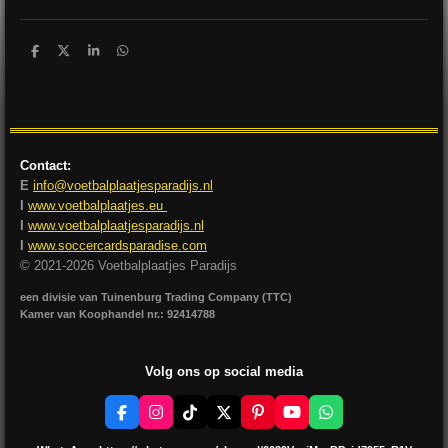
D
D
S
D
e
e
h
e
l
e
a
l
e
l
r
e
n
e
n
Contact:
E
info@voetbalplaatjesparadijs.nl
I
www.voetbalplaatjes.eu
I
www.voetbalplaatjesparadijs.nl
I
www.soccercardsparadise.com
© 2021-2026 Voetbalplaatjes Paradijs
een divisie van Tuinenburg Trading Company (TTC)
Kamer van Koophandel nr.: 92414788
Volg ons op social media
F
I
T
X
P
Y
W
a
n
i
i
o
h