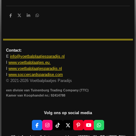
D
D
S
D
e
e
h
e
l
e
a
l
e
l
r
e
n
e
n
Contact:
E
info@voetbalplaatjesparadijs.nl
I
www.voetbalplaatjes.eu
I
www.voetbalplaatjesparadijs.nl
I
www.soccercardsparadise.com
© 2021-2026 Voetbalplaatjes Paradijs
een divisie van Tuinenburg Trading Company (TTC)
Kamer van Koophandel nr.: 92414788
Volg ons op social media
F
I
T
X
P
Y
W
a
n
i
i
o
h