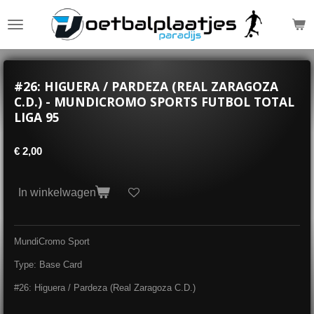
Ga
direct
naar
de
hoofdinhoud
#26: HIGUERA / PARDEZA (REAL ZARAGOZA
C.D.) - MUNDICROMO SPORTS FUTBOL TOTAL
LIGA 95
€ 2,00
In winkelwagen
MundiCromo Sport
Type: Base Card
#26: Higuera / Pardeza (Real Zaragoza C.D.)