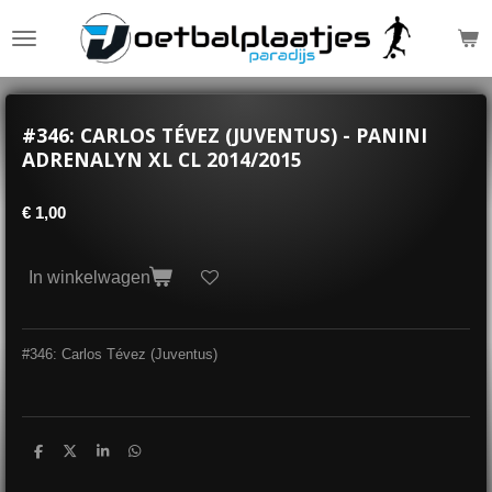
Ga
direct
naar
de
hoofdinhoud
#346: CARLOS TÉVEZ (JUVENTUS) - PANINI
ADRENALYN XL CL 2014/2015
€ 1,00
In winkelwagen
#346: Carlos Tévez (Juventus)
D
D
S
D
e
e
h
e
l
e
a
l