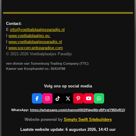
e
l
r
e
n
e
n
Contact:
E
info@voetbalplaatjesparadijs.nl
I
www.voetbalplaatjes.eu
I
www.voetbalplaatjesparadijs.nl
I
www.soccercardsparadise.com
© 2021-2026 Voetbalplaatjes Paradijs
een divisie van Tuinenburg Trading Company (TTC)
Kamer van Koophandel nr.: 92414788
Volg ons op social media
F
I
T
X
P
Y
W
a
n
i
i
o
h
c
s
k
n
u
a
WhatsApp:
https://whatsapp.com/channel/0029VagjMzyBPzjd7955yR1V
e
t
T
t
T
t
b
a
o
e
u
s
Website powered by
Simply Swift Sitebuilders
o
g
k
r
b
A
o
r
e
e
p
Laatste website update: 6 augustus
2026, 14:43
uur
k
a
s
p