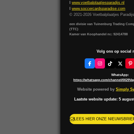
I
www.voetbalplaatjesparadijs.nl
I
www.soccercardsparadise.com
© 2021-2026 Voetbalplaatjes Paradij
een divisie van Tuinenburg Trading Co
(TTC)
Kamer van Koophandel nr.: 92414788
Volg ons op social
F
I
T
X
P
a
n
i
i
c
s
k
n
WhatsApp:
e
t
T
t
https://whatsapp.com/channel/0029V
b
a
o
e
o
g
k
r
Website powered by
Simply Sw
o
r
e
k
a
s
Laatste website update: 5 augus
m
t
LEES HIER ONZE NIEUWSBRIE