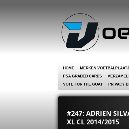
Ga
direct
naar
de
hoofdinhoud
HOME
MERKEN VOETBALPLAAT
PSA GRADED CARDS
VERZAMEL
VOTE FOR THE GOAT
PRIVACY B
#247: ADRIEN SIL
XL CL 2014/2015