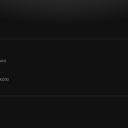
ain)
00200