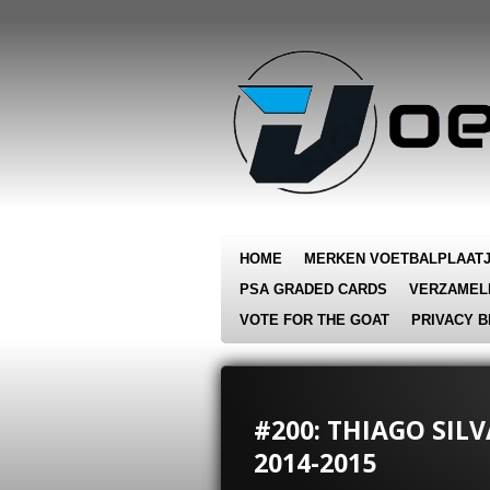
Ga
direct
naar
de
hoofdinhoud
HOME
MERKEN VOETBALPLAAT
PSA GRADED CARDS
VERZAMEL
VOTE FOR THE GOAT
PRIVACY B
#200: THIAGO SIL
2014-2015