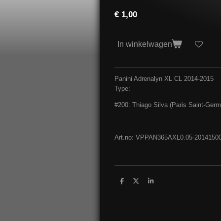
€ 1,00
In winkelwagen
Panini Adrenalyn XL CL 2014-2015
Type:
#200: Thiago Silva (Paris Saint-Germ
Art.no: VPPAN365AXL0.05-2014150
D
D
S
e
e
h
l
e
a
e
l
r
n
e