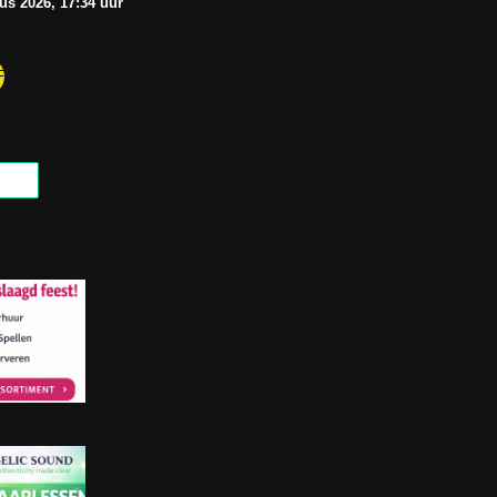
tus
2026, 17:34
uur
F